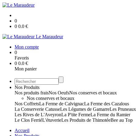
0
0
0.0
€
Le Maraudeur
Mon compte
0
Favoris
0
0.0
€
Mon panier
Nos Produits
Nos produits frais
Nos Oeufs
Nos conserves et bocaux
Nos conserves et bocaux
Nos Coffrets
La Ferme de Calvignac
La Ferme des Cazalous
La Conserverie Catusse
Les Légumes de Gamarre
Les Pruneau
Les Rives de L'Aveyron
La P'tite Ferme
La Ferme du Ramier
Le Clos Ferrié
L'étuverie
Les Produits de Thimotée
Bee au Top
Accueil
Nos Produits