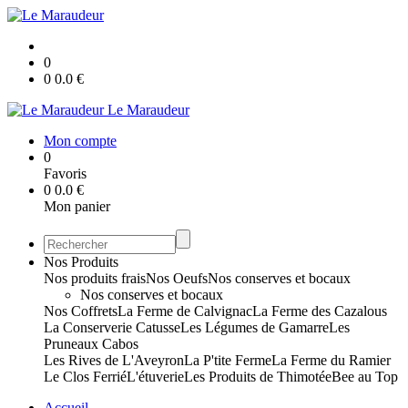
0
0
0.0
€
Le Maraudeur
Mon compte
0
Favoris
0
0.0
€
Mon panier
Nos Produits
Nos produits frais
Nos Oeufs
Nos conserves et bocaux
Nos conserves et bocaux
Nos Coffrets
La Ferme de Calvignac
La Ferme des Cazalous
La Conserverie Catusse
Les Légumes de Gamarre
Les
Pruneaux Cabos
Les Rives de L'Aveyron
La P'tite Ferme
La Ferme du Ramier
Le Clos Ferrié
L'étuverie
Les Produits de Thimotée
Bee au Top
Accueil