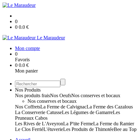
0
0
0.0
€
Le Maraudeur
Mon compte
0
Favoris
0
0.0
€
Mon panier
Nos Produits
Nos produits frais
Nos Oeufs
Nos conserves et bocaux
Nos conserves et bocaux
Nos Coffrets
La Ferme de Calvignac
La Ferme des Cazalous
La Conserverie Catusse
Les Légumes de Gamarre
Les
Pruneaux Cabos
Les Rives de L'Aveyron
La P'tite Ferme
La Ferme du Ramier
Le Clos Ferrié
L'étuverie
Les Produits de Thimotée
Bee au Top
Accueil