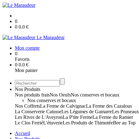
0
0
0.0
€
Le Maraudeur
Mon compte
0
Favoris
0
0.0
€
Mon panier
Nos Produits
Nos produits frais
Nos Oeufs
Nos conserves et bocaux
Nos conserves et bocaux
Nos Coffrets
La Ferme de Calvignac
La Ferme des Cazalous
La Conserverie Catusse
Les Légumes de Gamarre
Les Pruneau
Les Rives de L'Aveyron
La P'tite Ferme
La Ferme du Ramier
Le Clos Ferrié
L'étuverie
Les Produits de Thimotée
Bee au Top
Accueil
Nos Produits