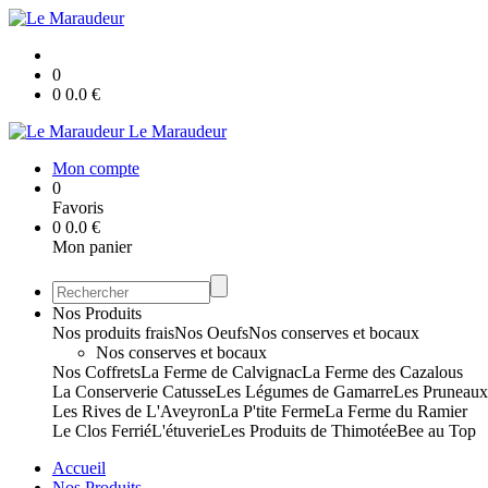
0
0
0.0
€
Le Maraudeur
Mon compte
0
Favoris
0
0.0
€
Mon panier
Nos Produits
Nos produits frais
Nos Oeufs
Nos conserves et bocaux
Nos conserves et bocaux
Nos Coffrets
La Ferme de Calvignac
La Ferme des Cazalous
La Conserverie Catusse
Les Légumes de Gamarre
Les Pruneau
Les Rives de L'Aveyron
La P'tite Ferme
La Ferme du Ramier
Le Clos Ferrié
L'étuverie
Les Produits de Thimotée
Bee au Top
Accueil
Nos Produits