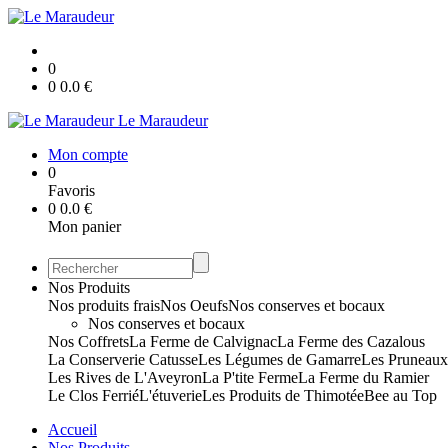
0
0
0.0
€
Le Maraudeur
Mon compte
0
Favoris
0
0.0
€
Mon panier
Nos Produits
Nos produits frais
Nos Oeufs
Nos conserves et bocaux
Nos conserves et bocaux
Nos Coffrets
La Ferme de Calvignac
La Ferme des Cazalous
La Conserverie Catusse
Les Légumes de Gamarre
Les Pruneau
Les Rives de L'Aveyron
La P'tite Ferme
La Ferme du Ramier
Le Clos Ferrié
L'étuverie
Les Produits de Thimotée
Bee au Top
Accueil
Nos Produits