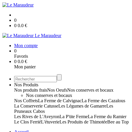
0
0
0.0
€
Le Maraudeur
Mon compte
0
Favoris
0
0.0
€
Mon panier
Nos Produits
Nos produits frais
Nos Oeufs
Nos conserves et bocaux
Nos conserves et bocaux
Nos Coffrets
La Ferme de Calvignac
La Ferme des Cazalous
La Conserverie Catusse
Les Légumes de Gamarre
Les
Pruneaux Cabos
Les Rives de L'Aveyron
La P'tite Ferme
La Ferme du Ramier
Le Clos Ferrié
L'étuverie
Les Produits de Thimotée
Bee au Top
Accueil